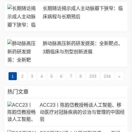
长期随访揭示成人主动脉瓣下狭窄：临
床病程与长期预后
肺动脉高压新药研发撷英：全新靶点、
3期临床与剂型创新进展
1
2
3
4
5
6
7
8
233
234
»
热门文章
ACC23丨陈韵岱教授畅谈人工智能、移
动医疗对冠脉疾病的诊治与管理的中国经
验