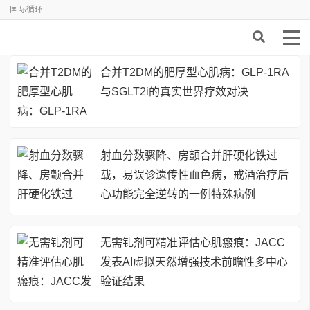
国际循环
合并T2DM的肥厚型心肌病：GLP-1RA
与SGLT2i的真实世界疗效对决
射血分数骤降、房颤合并肝硬化铁过
载，易误诊遗传性血色病，戒酒治疗后
心功能完全逆转的一例特殊病例
无需钆剂可精准评估心肌瘢痕：JACC
发表AI虚拟天然增强技术前瞻性多中心
验证结果