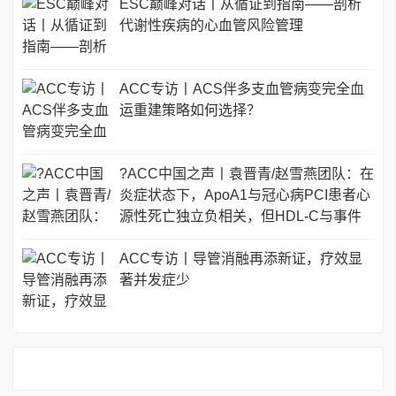
ESC巅峰对话丨从循证到指南——剖析
代谢性疾病的心血管风险管理
ACC专访丨ACS伴多支血管病变完全血
运重建策略如何选择？
?ACC中国之声丨袁晋青/赵雪燕团队：在
炎症状态下，ApoA1与冠心病PCI患者心
源性死亡独立负相关，但HDL-C与事件
风险无关
ACC专访丨导管消融再添新证，疗效显
著并发症少