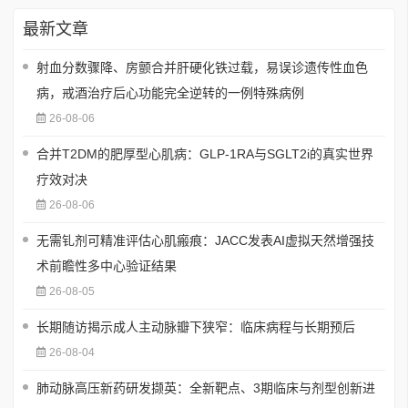
最新文章
射血分数骤降、房颤合并肝硬化铁过载，易误诊遗传性血色
病，戒酒治疗后心功能完全逆转的一例特殊病例
26-08-06
合并T2DM的肥厚型心肌病：GLP-1RA与SGLT2i的真实世界
疗效对决
26-08-06
无需钆剂可精准评估心肌瘢痕：JACC发表AI虚拟天然增强技
术前瞻性多中心验证结果
26-08-05
长期随访揭示成人主动脉瓣下狭窄：临床病程与长期预后
26-08-04
肺动脉高压新药研发撷英：全新靶点、3期临床与剂型创新进