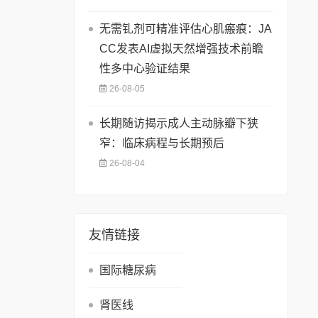
无需钆剂可精准评估心肌瘢痕：JA
CC发表AI虚拟天然增强技术前瞻
性多中心验证结果
26-08-05
长期随访揭示成人主动脉瓣下狭
窄：临床病程与长期预后
26-08-04
友情链接
国际糖尿病
肾医线