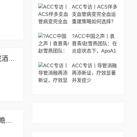
ACC专访丨ACS伴多
支血管病变完全血运
重建策略如何选择？
?ACC中国之声丨袁
晋青/赵雪燕团队：在
炎症状态下，ApoA1
射血分数骤降、房颤合并肝硬化铁过载，易误诊遗传性血色病，戒酒治疗后心功能完全逆转的一例特殊病例
与冠心病PCI患者心
源性死亡独立负相
ACC专访丨导管消融
关，但HDL-C与事件
再添新证，疗效显著
风险无关
并发症少
无需钆剂可精准评估心肌瘢痕：JACC发表AI虚拟天然增强技术前瞻性多中心验证结果