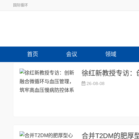
国际循环
首页
会议
领域
26-08-08
合并T2DM的肥厚型