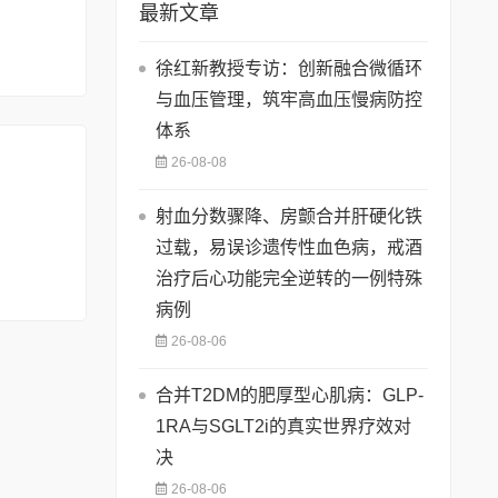
最新文章
徐红新教授专访：创新融合微循环
与血压管理，筑牢高血压慢病防控
体系
26-08-08
射血分数骤降、房颤合并肝硬化铁
过载，易误诊遗传性血色病，戒酒
治疗后心功能完全逆转的一例特殊
病例
26-08-06
合并T2DM的肥厚型心肌病：GLP-
1RA与SGLT2i的真实世界疗效对
决
26-08-06