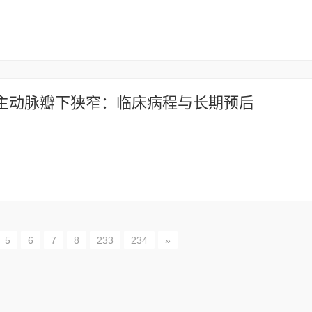
主动脉瓣下狭窄：临床病程与长期预后
5
6
7
8
233
234
»