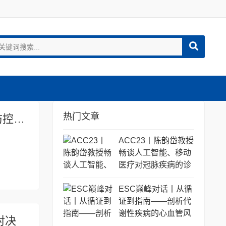
热门文章
徐红新教授专访：创新融合微循环与血压管理，筑牢高血压慢病防控体系
ACC23丨陈韵岱教授
畅谈人工智能、移动
医疗对冠脉疾病的诊
治与管理的中国经验
ESC巅峰对话丨从循
证到指南——剖析代
谢性疾病的心血管风
对决
险管理